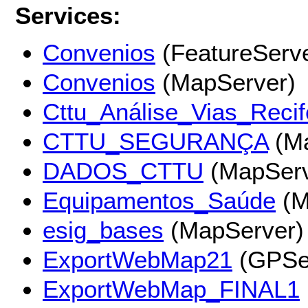
Services:
Convenios
(FeatureServe
Convenios
(MapServer)
Cttu_Análise_Vias_Recif
CTTU_SEGURANÇA
(Ma
DADOS_CTTU
(MapServ
Equipamentos_Saúde
(M
esig_bases
(MapServer)
ExportWebMap21
(GPSe
ExportWebMap_FINAL1