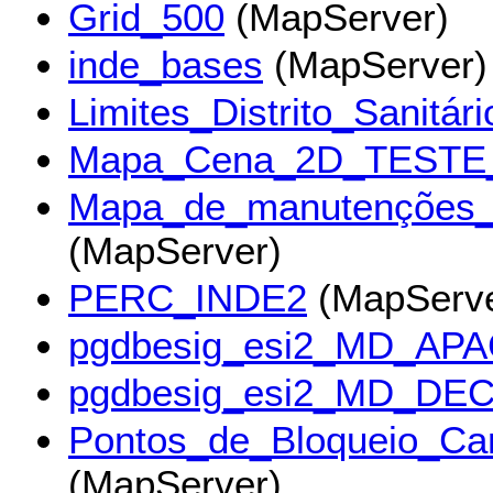
Grid_500
(MapServer)
inde_bases
(MapServer)
Limites_Distrito_Sanitári
Mapa_Cena_2D_TESTE
Mapa_de_manutenções_
(MapServer)
PERC_INDE2
(MapServe
pgdbesig_esi2_MD_APA
pgdbesig_esi2_MD_DE
Pontos_de_Bloqueio_Ca
(MapServer)